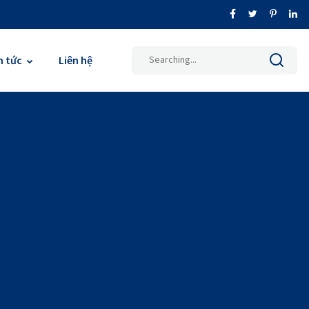
Search
n tức
Liên hệ
for: