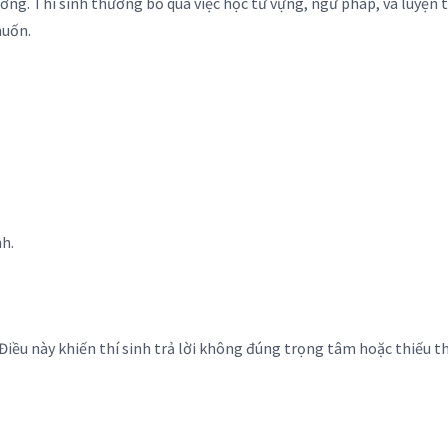
ưỡng. Thí sinh thường bỏ qua việc học từ vựng, ngữ pháp, và luyện t
muốn.
h.
 Điều này khiến thí sinh trả lời không đúng trọng tâm hoặc thiếu t