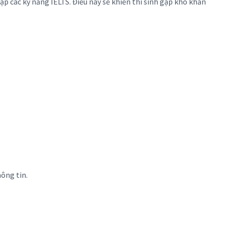
ập các kỹ năng IELTS. Điều này sẽ khiến thí sinh gặp khó khăn
hông tin.