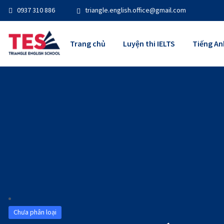
0937 310 886
triangle.english.office@gmail.com
Trang chủ
Luyện thi IELTS
Tiếng An
Chưa phân loại