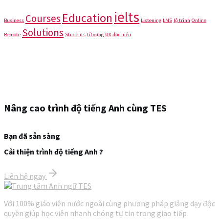
ielts
Education
Courses
Business
Listening
LMS
lộ trình
Online
Solutions
Remote
Students
từ vựng
UX
đọc hiểu
Nâng cao trình độ tiếng Anh cùng TES
Bạn đã sẵn sàng
Cải thiện trình độ tiếng Anh ?
Liên hệ ngay
Với 100% giáo viên nước ngoài cùng phương pháp giảng dạy độc
quyền giúp học viên nhanh chóng tự tin trong giao tiếp