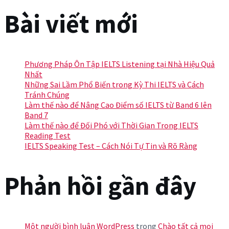
Bài viết mới
bài
viết
Phương Pháp Ôn Tập IELTS Listening tại Nhà Hiệu Quả
Nhất
Những Sai Lầm Phổ Biến trong Kỳ Thi IELTS và Cách
Tránh Chúng
Làm thế nào để Nâng Cao Điểm số IELTS từ Band 6 lên
Band 7
Làm thế nào để Đối Phó với Thời Gian Trong IELTS
Reading Test
IELTS Speaking Test – Cách Nói Tự Tin và Rõ Ràng
Phản hồi gần đây
Một người bình luận WordPress
trong
Chào tất cả mọi