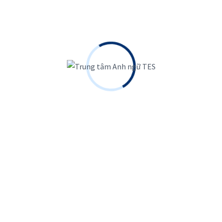
Liên hệ ngay
Với 100% giáo viên nước ngoài cùng phương pháp
giảng dạy độc quyền giúp học viên nhanh chóng tự tin
trong giao tiếp
0786291313