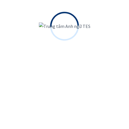
Với 100% giáo viên nước ngoài cùng phương pháp
giảng dạy độc quyền giúp học viên nhanh chóng tự tin
trong giao tiếp
0786291313
triangle.english.office@gmail.com
Hàng ngày: Từ 09:00 - 20:45