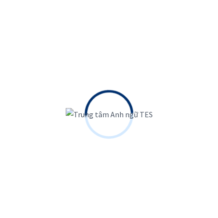
Tiếng Anh giao tiếp quốc tế ứng dụng
Tiếng Anh cho công việc
Tiếng Anh kỹ năng
Tiếng Anh theo yêu cầu khác
Tham gia ngay
Học viên nói gì
về TES